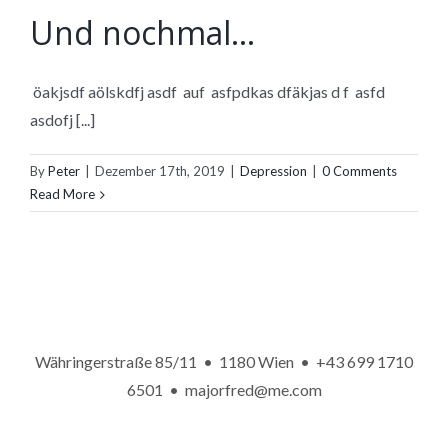
Und nochmal…
öakjsdf aölskdfj asdf auf asfpdkas dfäkjas d f asfd
asdofj [...]
By
Peter
|
Dezember 17th, 2019
|
Depression
|
0 Comments
Read More
Währingerstraße 85/11 • 1180 Wien •
+43 699 1710
6501
•
majorfred@me.com